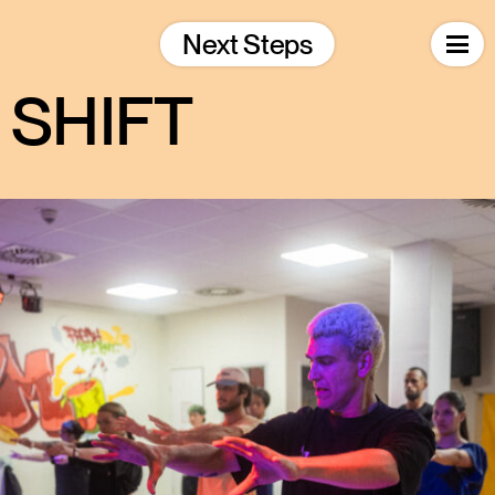
Skip
to
Next Steps
content
SHIFT