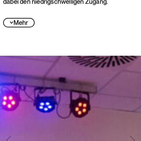
dabei den niedrigschwelligen Zugang.
Mehr
Jurystatement:
Mit „SHIFT“ hat die Jury ein Projekt ausgewählt,
das Bewegung nicht nur als choreografische
Ausdrucksform versteht, sondern auch als
kulturelles Gedächtnis, als Dialog und als
verbindende Kraft zwischen Generationen und
Räumen. Aus einer lebendigen Trainingspraxis
heraus entwickelt „SHIFT“ ein dezentrales
Jahresprogramm, das Stadt und Land in einen
gemeinsamen Rhythmus bringt und Popping als
eigenständige künstlerische Sprache mit
Geschichte, Haltung und Verantwortung
sichtbar macht.