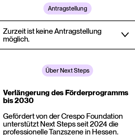
Antragstellung
Zurzeit ist keine Antragstellung
möglich.
Die nächste Ausschreibung für Projekte der
Förderline A (Projektlaufzeit: max. 12 Monate im
Jahr 2028) ist für das Frühjahr 2027 geplant.
Über Next Steps
Die genauen Termine werden im Herbst 2026
veröffentlicht.
Verlängerung des Förderprogramms
Anträge für Förderlinie B (Projektlaufzeit: 24
bis 2030
Monate 2029–2030) können erst wieder im
Jahr 2028 gestellt werden.
Gefördert von der Crespo Foundation
unterstützt Next Steps seit 2024 die
Registrieren Sie sich gerne für unseren
professionelle Tanzszene in Hessen.
Newsletter
, um informiert zu bleiben.