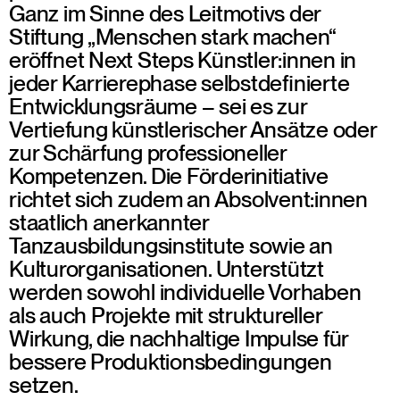
Ganz im Sinne des Leitmotivs der
Grundsätzlich antragsberechtigt sind
Stiftung „Menschen stark machen“
professionell arbeitende Tanzschaffende
eröffnet Next Steps Künstler:innen in
unabhängig von ihrem Ausbildungsweg – ob
jeder Karrierephase selbstdefinierte
als Einzelperson, Ensemble oder Kollektiv –,
Entwicklungsräume – sei es zur
Absolvent:innen staatlich anerkannter
Vertiefung künstlerischer Ansätze oder
Tanzausbildungsinstitute sowie Festivals,
zur Schärfung professioneller
Spielstätten, Hochschulen, Produktionszentren,
Kompetenzen. Die Förderinitiative
Produktionsbüros und Kooperationsnetzwerke
richtet sich zudem an Absolvent:innen
der Tanzszene. Voraussetzung ist ein Sitz bzw.
staatlich anerkannter
Wohnsitz (bei natürlichen Personen) in Hessen.
Tanzausbildungsinstitute sowie an
Kulturorganisationen. Unterstützt
werden sowohl individuelle Vorhaben
als auch Projekte mit struktureller
Wirkung, die nachhaltige Impulse für
bessere Produktionsbedingungen
setzen.