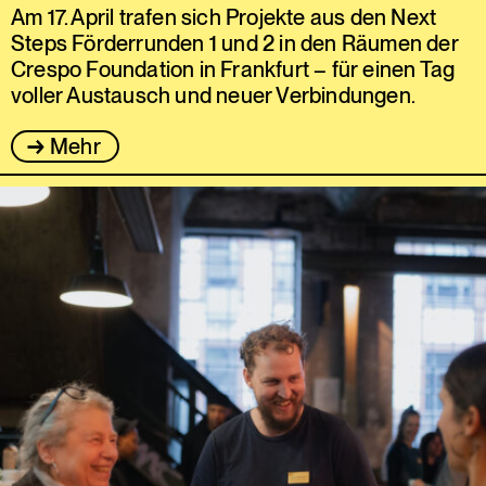
Ergänzend unterstützt ein neu
Am 17. April trafen sich Projekte aus den Next
eingerichteter Fonds die Next Steps-
Steps Förderrunden 1 und 2 in den Räumen der
Crespo Foundation in Frankfurt – für einen Tag
Alumni bei der Einwerbung von
voller Austausch und neuer Verbindungen.
Fördergeldern. Diese können zur
Deckung der Kofinanzierung beantragt
Mehr
werden, die Antragstellende bei
weiteren Förderern wie z. B. dem
Hessischen Ministerium für
Wissenschaft und Kunst oder
kommunalen Kulturämtern nachweisen
müssen. Nähere Informationen zu Next
Steps PLUS folgen im Herbst 2026.