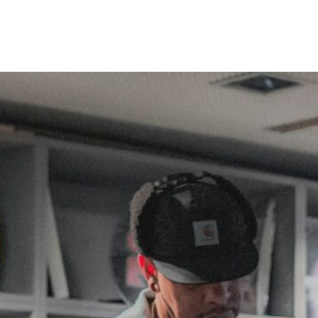
ment
OLICS würdigt die Jury ein Projekt, das House nic
ondern als gelebte Kultur, sozialen Raum und künstle
reift. Aufbauend auf der Arbeit von Each One Tea
re ist in Hessen eine Szene entstanden, die Strahlk
gion hinaus entwickelt hat. HOUSEaHOLICS reagier
len Bedingungen dieser Praxis: fehlende Räume, frag
und den Bedarf nach Anerkennung und Professional
berzeugt hat die Konsequenz, mit der das Projekt
und gesellschaftliche Werte verkörpert – in Jams, B
n, in denen Tanz, Musik und bildende Kunst ineinan
S öffnet Räume für Vielfalt, Dialog und Zugehör
culture als inklusives und bewusstes Gegenmodell
ng stärkt bestehende Netzwerke, schafft neue Alli
den nächsten Schritt hin zu nachhaltigen, selbstbe
. HOUSEaHOLICS steht exemplarisch für das, was 