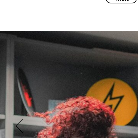
Jurystate
Mit HOUSEaH
Tanzstil, s
Haltung beg
House Cultu
über die Re
auf die rea
Strukturen 
Besonders ü
ermöglicht 
Clubformate
HOUSEaHOLIC
macht House
Die Förderu
ermöglicht 
Strukturen