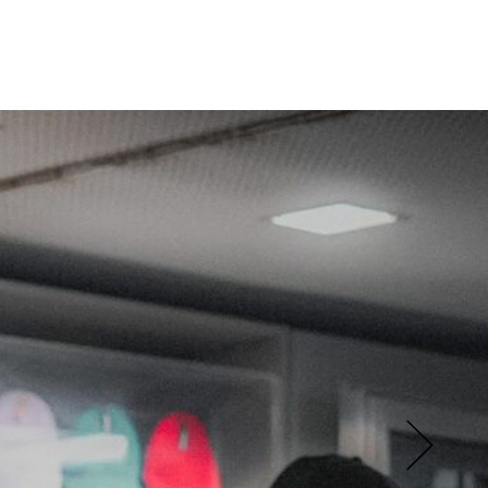
ht nur als
rische
ch One –
raft weit
t präzise
ile
isierung.
 Austausch
attles und
dergreifen.
igkeit und
 sichtbar.
anzen und
stimmten
Next Steps