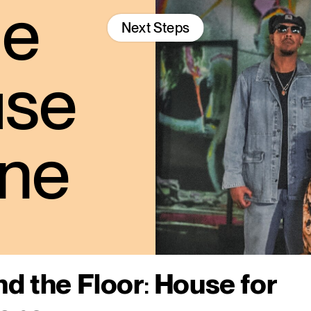
he
Next Steps
use
one
d the Floor
:
House for