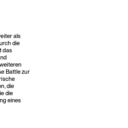
iter als
urch die
t das
und
 weiteren
e Battle zur
rische
n, die
e die
ung eines