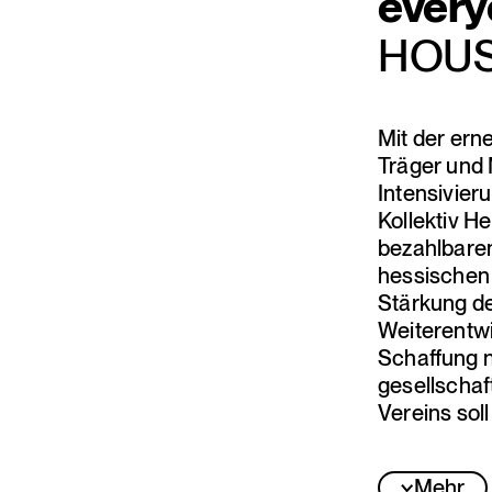
ever
HOUS
Mit der er
Träger und 
Intensivier
Kollektiv H
bezahlbaren
hessischen 
Stärkung de
Weiterentwi
Schaffung 
gesellschaf
Vereins soll
Mehr